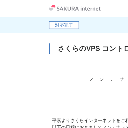
対応完了
さくらのVPS コン
                                  
              メ  ン  テ  ナ  ン  ス  の  お  知  ら  せ

                                     
 平素よりさくらインターネットをご利用いただき、誠にありがとうございます。

 以下の日程におきましてメンテナンスを実施いたします。
