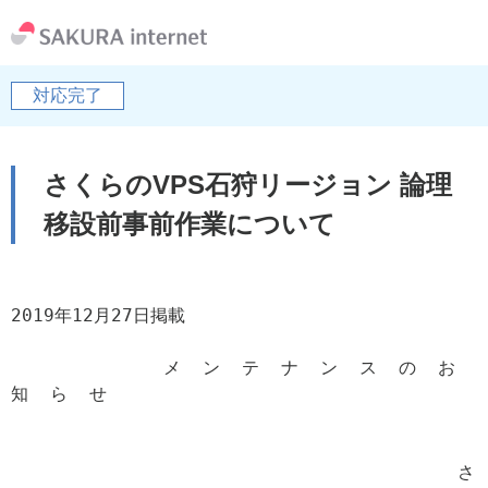
対応完了
さくらのVPS石狩リージョン 論理
移設前事前作業について
2019年12月27日掲載

              メ  ン  テ  ナ  ン  ス  の  お  
知  ら  せ

                                         さ