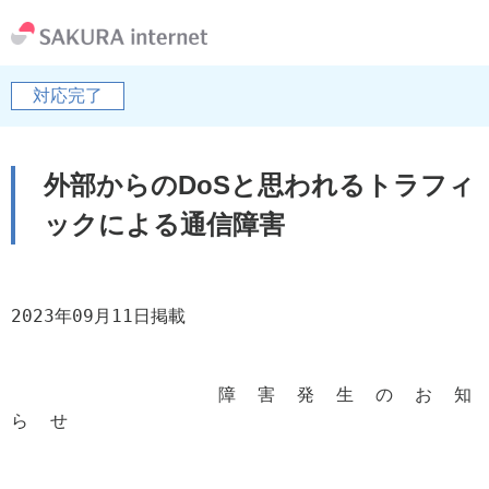
対応完了
外部からのDoSと思われるトラフィ
ックによる通信障害
2023年09月11日掲載

                   障  害  発  生  の  お  知  
ら  せ
