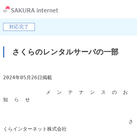
対応完了
さくらのレンタルサーバの一部
2024年05月26日掲載

              メ  ン  テ  ナ  ン  ス  の  お  
知  ら  せ

                                         さ
くらインターネット株式会社
