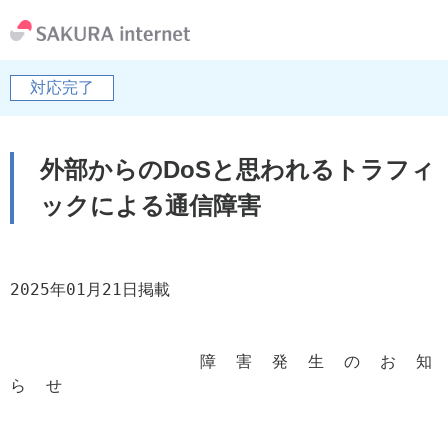
対応完了
外部からのDoSと思われるトラフィ
ックによる通信障害
2025年01月21日掲載

                   障  害  発  生  の  お  知  
ら  せ
