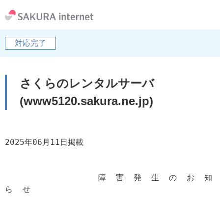
対応完了
さくらのレンタルサーバ
(www5120.sakura.ne.jp)
2025年06月11日掲載

                   障  害  発  生  の  お  知  
ら  せ
