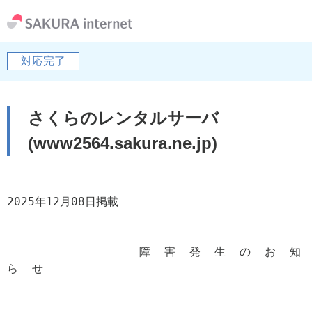
対応完了
さくらのレンタルサーバ
(www2564.sakura.ne.jp)
2025年12月08日掲載

                   障  害  発  生  の  お  知  
ら  せ
