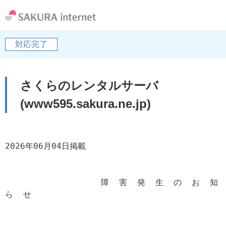
対応完了
さくらのレンタルサーバ
(www595.sakura.ne.jp)
2026年06月04日掲載

                   障  害  発  生  の  お  知  
ら  せ
